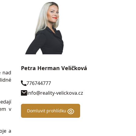
Petra Herman Veličková
e nad
lidné
776744777
info@reality-velickova.cz
edají
tem v
Domluvit prohlídku
oje a