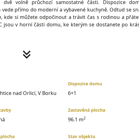
a dvě volně průchozí samostatné části. Dispozice do
rá vede přímo do moderní a vybavené kuchyně. Odtud se s
kde si můžete odpočinout a trávit čas s rodinou a přáteli
 jsou v horní části domu, ke kterým se dostanete po kr
garáž a přilehlé technické místnosti pod celým domem, 
zidlo a zároveň dostatek užitného prostoru, jako je práde
tápí všechny patra, a tepelnému komfortu napomáhají pla
2
 jeho prostorná zahrada o rozloze 200 m
a
Dispozice domu
. Zde najdete 
o sportovní vyžití nebo relaxaci. Terasa s panoramatickými
htice nad Orlicí, V Borku
6+1
ytváří propojení mezi interiérem, zahradou a krásnou o
tavby
Zastavěná plocha
2
ná
96.1 m
c, která nabízí výhody venkovského života, zatímco je 
bavenosti.
 plocha
Stav objektu