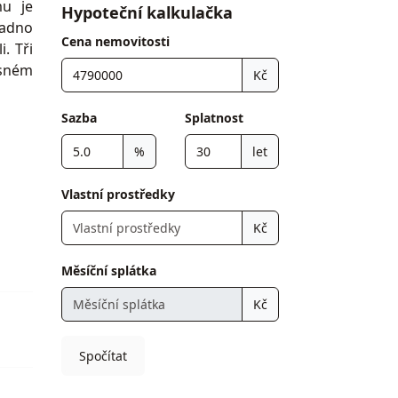
mu je
Hypoteční kalkulačka
nadno
Cena nemovitosti
. Tři
ásném
Kč
Sazba
Splatnost
která
%
let
lna a
stová
Vlastní prostředky
Kč
místo
 okny
Měsíční splátka
kolní
Kč
stále
Spočítat