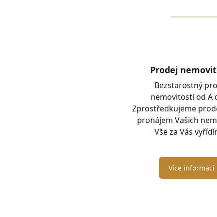
Prodej nemovit
Bezstarostný pro
nemovitosti od A 
Zprostředkujeme prodej
pronájem Vašich nemo
Vše za Vás vyříd
Více informací