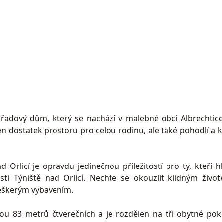
řadový dům, který se nachází v malebné obci Albrechtic
en dostatek prostoru pro celou rodinu, ale také pohodlí a k
Orlicí je opravdu jedinečnou příležitostí pro ty, kteří hl
sti Týniště nad Orlicí. Nechte se okouzlit klidným živo
eškerým vybavením.
u 83 metrů čtverečních a je rozdělen na tři obytné pok