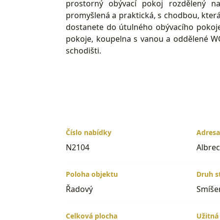
prostorný obývací pokoj rozdělený n
promyšlená a praktická, s chodbou, kte
dostanete do útulného obývacího pokoje, 
pokoje, koupelna s vanou a oddělené WC
schodišti.
Další výhodou tohoto domu je podzemní 
poskytuje bezpečné parkování pro vaše vo
sklepy. Kotelna domu na tuhá paliva vy
okna.
Jednou z mnoha priorit tohoto domu je
Číslo nabídky
Adres
nejen pro zahradní posezení, ale také pr
N2104
Albrec
dodává domu nejen svěžest, ale také v
přírodou.
Poloha objektu
Druh s
Řadový
Smíše
Albrechtice nad Orlicí jsou klidná obe
dostatečně blízko k veškeré občanské vy
Celková plocha
Užitná