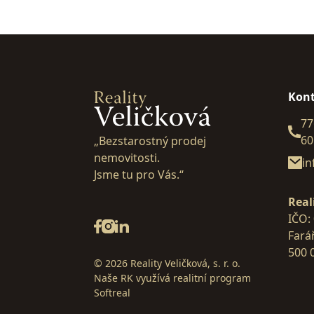
Kon
77
60
„Bezstarostný prodej
nemovitosti.
in
Jsme tu pro Vás.“
Real
IČO:
Fará
500 
© 2026 Reality Veličková, s. r. o.
Naše RK využívá realitní program
Softreal