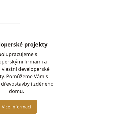
loperské projekty
polupracujeme s
operskými firmami a
 vlastní developerské
kty. Pomůžeme Vám s
 dřevostavby i zděného
domu.
Více informací