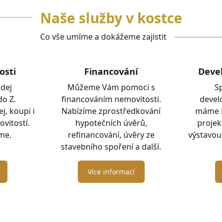
Naše služby v kostce
Co vše umíme a dokážeme zajistit
osti
Financování
Deve
dej
Můžeme Vám pomoci s
S
do Z.
financováním nemovitosti.
devel
, koupi i
Nabízíme zprostředkování
máme i
vitostí.
hypotečních úvěrů,
proje
íme.
refinancování, úvěry ze
výstavou
stavebního spoření a další.
Více informací