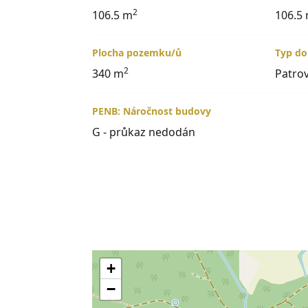
Nechte se okouzlit klidným životem v p
2
106.5 m
106.5
blízkosti dvou krajských měst. (Do Hradc
informací a domluvení prohlídky neváhejte
Plocha pozemku/ů
Typ d
2
340 m
Patro
PENB: Náročnost budovy
G - průkaz nedodán
+
−