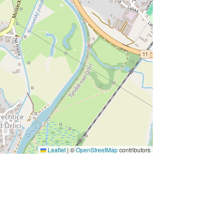
Leaflet
|
©
OpenStreetMap
contributors